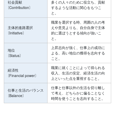
社会貢献
多くの人々のために役立ち、貢献
〔Contribution〕
するような活動に関心をもつこ
と。
職業を選択する時、周囲の人の考
主体的進路選択
えや意見よりも、自分自身で主体
〔Initiative〕
的に選ぼうとする傾向が強いこ
と。
上昇志向が強く、仕事上の成功に
地位
よる、高い地位の獲得を志向する
〔Status〕
こと。
職業に就くことによって得られる
経済性
収入、生活の安定、経済生活の向
〔Financial power〕
上といった点を重視すること。
仕事と仕事以外の生活を切り離し
仕事と生活のバランス
て考え、どちらかに偏ることなく
〔Balance〕
時間を使うことを志向すること。