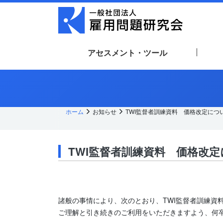
メ
イ
ン
コ
ン
テ
アセスメント・ツール
ン
ツ
へ
ス
キッ
プ
ホーム
お知らせ
TWI監督者訓練資料 価格改定につ
TWI監督者訓練資料 価格改
諸般の事情により、次のとおり、TWI監督者訓練資
ご理解と引き続きのご利用をいただきますよう、何