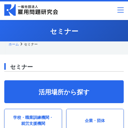
メ
イ
ン
コ
ン
テ
セミナー
ン
ツ
へ
ス
ホーム
セミナー
キッ
プ
セミナー
活用場所から探す
学校・
職業訓練機関・
企業・団体
就労支援機関