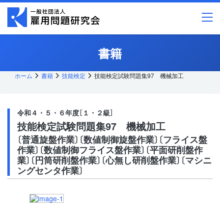
メ
イ
ン
コ
ン
テ
書籍
ン
ツ
へ
ス
ホーム
書籍
技能検定
技能検定試験問題集97 機械加工
キッ
プ
令和４・５・６年度［１・２級］
技能検定試験問題集97 機械加工
〔普通旋盤作業〕〔数値制御旋盤作業〕〔フライス盤
作業〕〔数値制御フライス盤作業〕〔平面研削盤作
業〕〔円筒研削盤作業〕〔心無し研削盤作業〕〔マシニ
ングセンタ作業〕