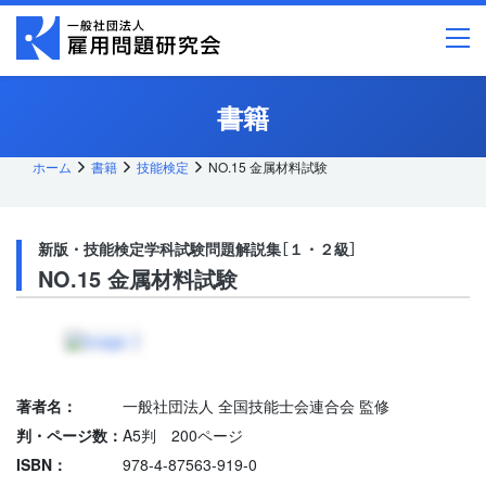
メ
イ
ン
コ
ン
テ
書籍
ン
ツ
へ
ス
ホーム
書籍
技能検定
NO.15 金属材料試験
キッ
プ
新版・技能検定学科試験問題解説集［１・２級］
NO.15 金属材料試験
著者名：
一般社団法人 全国技能士会連合会 監修
判・ページ数：
A5判 200ページ
ISBN：
978-4-87563-919-0