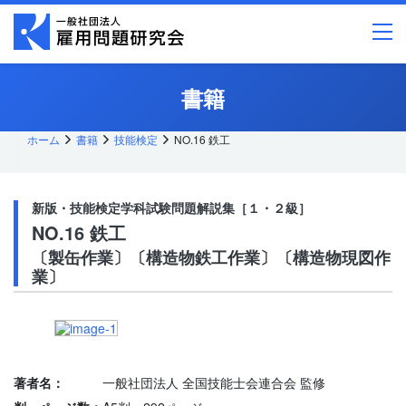
メ
イ
ン
コ
ン
テ
書籍
ン
ツ
へ
ス
ホーム
書籍
技能検定
NO.16 鉄工
キッ
プ
新版・技能検定学科試験問題解説集［１・２級］
NO.16 鉄工
〔製缶作業〕〔構造物鉄工作業〕〔構造物現図作
業〕
著者名：
一般社団法人 全国技能士会連合会 監修