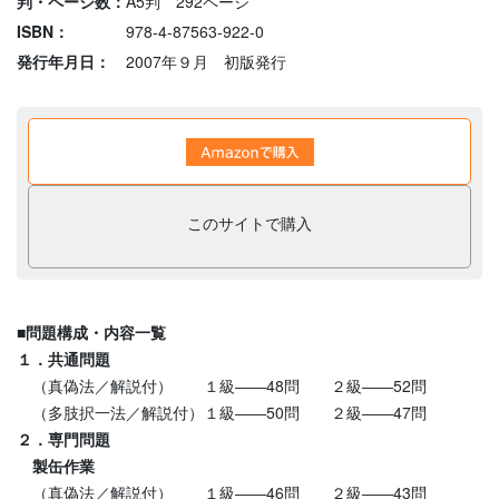
判・ページ数：
A5判 292ページ
ISBN：
978-4-87563-922-0
発行年月日：
2007年９月 初版発行
このサイトで購入
■問題構成・内容一覧
１．共通問題
（真偽法／解説付） １級――48問 ２級――52問
（多肢択一法／解説付）１級――50問 ２級――47問
２．専門問題
製缶作業
（真偽法／解説付） １級――46問 ２級――43問