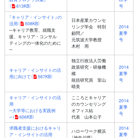
（
613KB）
号
「キャリア・インサイト」の
日本産業カウンセ
活用
（
508KB）
リング学会 特別
2014
─キャリア教育、就職支
顧問／
夏季
援、キャリア・コンサル
元筑波大学教授
号
ティングの一体化のために
木村 周
─
独立行政法人労働
政策研究・研修機
2014
キャリア・インサイトの活
構
夏季
用に向けて
（
567KB）
統括研究員 室山
号
晴美
キャリア・インサイトの活
こころとキャリア
2014
用
のカウンセリング
夏季
─大学等における実践例
オフィス結
号
─
（
606KB）
代表 山本公子
求職者支援におけるキャリ
2014
ハローワーク横浜
ア・インサイトの活用
夏季
（神奈川県）