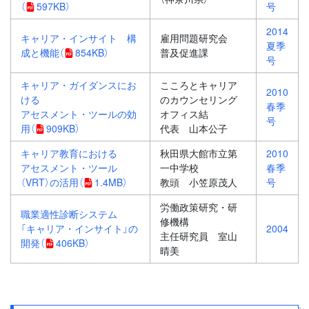
（
597KB）
号
2014
キャリア・インサイト 構
雇用問題研究会
夏季
成と機能
（
854KB）
普及促進課
号
キャリア・ガイダンスにお
こころとキャリア
2010
ける
のカウンセリング
春季
アセスメント・ツールの効
オフィス結
号
用
（
909KB）
代表 山本公子
キャリア教育における
秋田県大館市立第
2010
アセスメント・ツール
一中学校
春季
（VRT）の活用
（
1.4MB）
教頭 小笠原茂人
号
労働政策研究・研
職業適性診断システム
修機構
「キャリア・インサイト」の
2004
主任研究員 室山
開発
（
406KB）
晴美