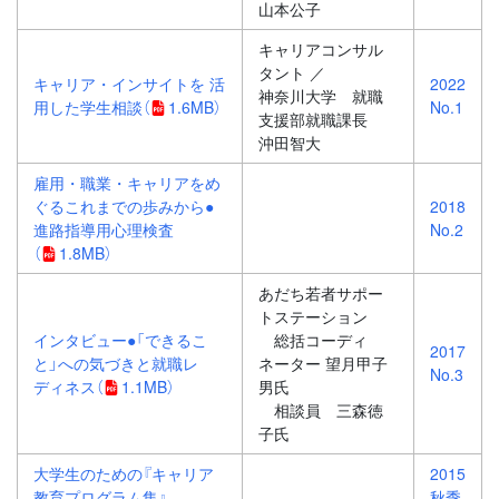
山本公子
キャリアコンサル
タント ／
キャリア・インサイトを 活
2022
神奈川大学 就職
用した学生相談
（
1.6MB）
No.1
支援部就職課長
沖田智大
雇用・職業・キャリアをめ
ぐるこれまでの歩みから●
2018
進路指導用心理検査
No.2
（
1.8MB）
あだち若者サポー
トステーション
インタビュー●「できるこ
総括コーディ
2017
と」への気づきと就職レ
ネーター 望月甲子
No.3
ディネス
（
1.1MB）
男氏
相談員 三森徳
子氏
大学生のための『キャリア
2015
教育プログラム集』
秋季