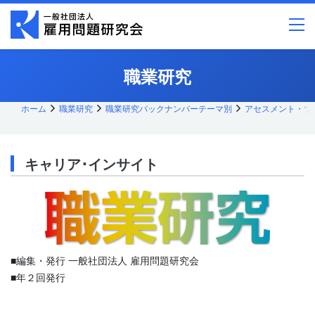
メ
イ
ン
コ
ン
テ
職業研究
ン
ツ
へ
ス
ホーム
職業研究
職業研究バックナンバーテーマ別
アセスメント・ツ
キッ
プ
キャリア･インサイト
■編集・発行 一般社団法人 雇用問題研究会
■年２回発行