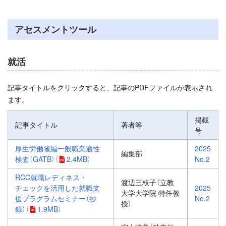
アセスメントツール
就活
記事タイトルをクリックすると、記事のPDFファイルが表示され
ます。
掲載
記事タイトル
著者等
号
厚生労働省編一般職業適性
2025
編集部
検査（GATB）
（
2.4MB）
No.2
RCC就職レディネス・
渡辺三枝子（立教
チェックを活用した就職支
2025
大学大学院 特任教
援プラグラムセミナー（抄
No.2
授）
録）
（
1.9MB）