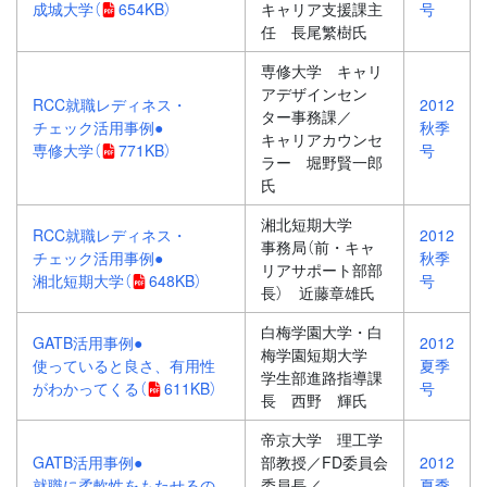
成城大学
（
654KB）
キャリア支援課主
号
任 長尾繁樹氏
専修大学 キャリ
アデザインセン
RCC就職レディネス・
2012
ター事務課／
チェック活用事例●
秋季
キャリアカウンセ
専修大学
（
771KB）
号
ラー 堀野賢一郎
氏
湘北短期大学
RCC就職レディネス・
2012
事務局（前・キャ
チェック活用事例●
秋季
リアサポート部部
湘北短期大学
（
648KB）
号
長） 近藤章雄氏
白梅学園大学・白
GATB活用事例●
2012
梅学園短期大学
使っていると良さ、有用性
夏季
学生部進路指導課
がわかってくる
（
611KB）
号
長 西野 輝氏
帝京大学 理工学
GATB活用事例●
部教授／FD委員会
2012
就職に柔軟性をもたせるの
委員長／
夏季