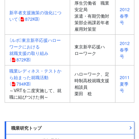
厚生労働省 職業
安定局
2012
新卒者支援施策の強化につ
派遣・有期労働対
春季
いて
（
872KB）
策部企画課若年者
号
雇用対策室
〔ルポ〕東京新卒応援ハロー
2012
ワークにおける
東京新卒応援ハ
春季
就職支援の取り組み
ローワーク
号
（
872KB）
職業レディネス・テストか
ハローワーク、定
ら始まった就職活動
2011
時制高校就職支援
（
794KB）
夏季
相談員
～VRTを二度実施して、就
号
栗田 稔
職に結びつけた例～
職業研究トップ