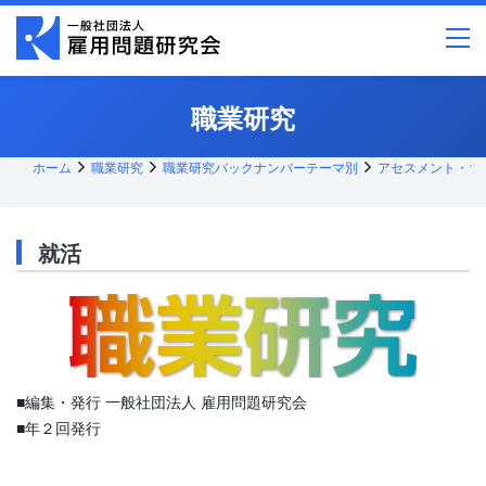
メ
イ
ン
コ
ン
テ
職業研究
ン
ツ
へ
ス
ホーム
職業研究
職業研究バックナンバーテーマ別
アセスメント・ツ
キッ
プ
就活
■編集・発行 一般社団法人 雇用問題研究会
■年２回発行