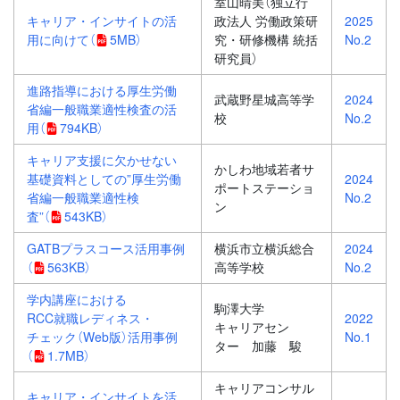
室山晴美（独立行
キャリア・インサイトの活
政法人 労働政策研
2025
用に向けて
（
5MB）
究・研修機構 統括
No.2
研究員）
進路指導における厚生労働
武蔵野星城高等学
2024
省編一般職業適性検査の活
校
No.2
用
（
794KB）
キャリア支援に欠かせない
かしわ地域若者サ
基礎資料としての”厚生労働
2024
ポートステーショ
省編一般職業適性検
No.2
ン
査”
（
543KB）
GATBプラスコース活用事例
横浜市立横浜総合
2024
（
563KB）
高等学校
No.2
学内講座における
駒澤大学
RCC就職レディネス・
2022
キャリアセン
チェック（Web版）活用事例
No.1
ター 加藤 駿
（
1.7MB）
キャリアコンサル
キャリア・インサイトを活