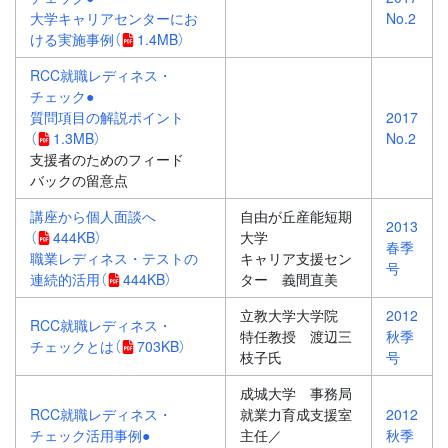
大学キャリアセンターにお
No.2
ける実施事例
（
1.4MB）
RCC就職レディネス・
チェック●
質問項目の解説ポイント
2017
（
1.3MB）
No.2
支援者のためのフィード
バックの留意点
講座から個人面談へ
自由が丘産能短期
2013
（
444KB）
大学
春季
職業レディネス・テストの
キャリア支援セン
号
連続的活用
（
444KB）
ター 義間直美
立教大学大学院
2012
RCC就職レディネス・
特任教授 渡辺三
秋季
チェックとは
（
703KB）
枝子氏
号
成城大学 事務局
RCC就職レディネス・
就業力育成支援室
2012
チェック活用事例●
主任／
秋季