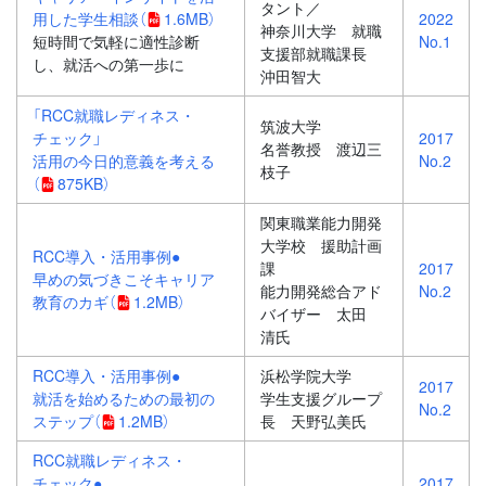
タント／
用した学生相談
（
1.6MB）
2022
神奈川大学 就職
短時間で気軽に適性診断
No.1
支援部就職課長
し、就活への第一歩に
沖田智大
「RCC就職レディネス・
筑波大学
チェック」
2017
名誉教授 渡辺三
活用の今日的意義を考える
No.2
枝子
（
875KB）
関東職業能力開発
大学校 援助計画
RCC導入・活用事例●
課
2017
早めの気づきこそキャリア
能力開発総合アド
No.2
教育のカギ
（
1.2MB）
バイザー 太田
清氏
RCC導入・活用事例●
浜松学院大学
2017
就活を始めるための最初の
学生支援グループ
No.2
ステップ
（
1.2MB）
長 天野弘美氏
RCC就職レディネス・
チェック●
2017