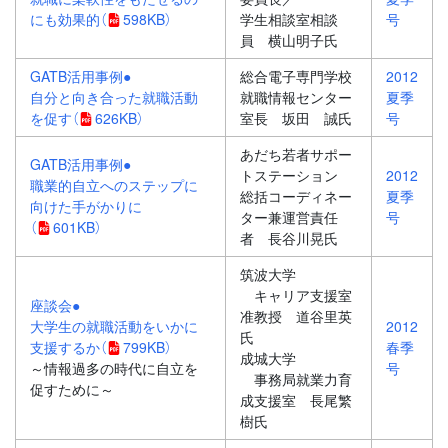
にも効果的
（
598KB）
学生相談室相談
号
員 横山明子氏
GATB活用事例●
総合電子専門学校
2012
自分と向き合った就職活動
就職情報センター
夏季
を促す
（
626KB）
室長 坂田 誠氏
号
あだち若者サポー
GATB活用事例●
トステーション
2012
職業的自立へのステップに
総括コーディネー
夏季
向けた手がかりに
ター兼運営責任
号
（
601KB）
者 長谷川晃氏
筑波大学
キャリア支援室
座談会●
准教授 道谷里英
大学生の就職活動をいかに
2012
氏
支援するか
（
799KB）
春季
成城大学
～情報過多の時代に自立を
号
事務局就業力育
促すために～
成支援室 長尾繁
樹氏