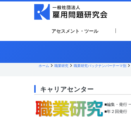
メ
イ
ン
コ
ン
テ
アセスメント・ツール
ン
ツ
へ
ス
キッ
プ
ホーム
職業研究
職業研究バックナンバーテーマ別
キャリアセンター
■編集・発行 
■年２回発行