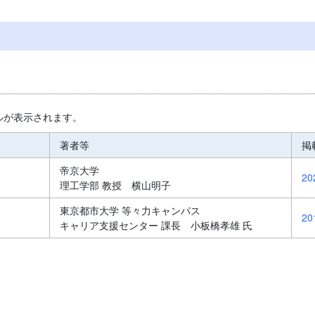
ルが表示されます。
著者等
掲
）
帝京大学
20
理工学部 教授 横山明子
東京都市大学 等々力キャンパス
）
20
キャリア支援センター 課長 小板橋孝雄 氏