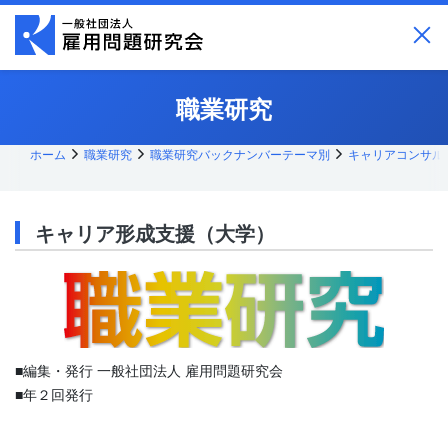
メ
イ
ン
コ
ン
テ
職業研究
ン
ツ
へ
ス
ホーム
職業研究
職業研究バックナンバーテーマ別
キャリアコンサル
キッ
プ
キャリア形成支援（大学）
■編集・発行 一般社団法人 雇用問題研究会
■年２回発行