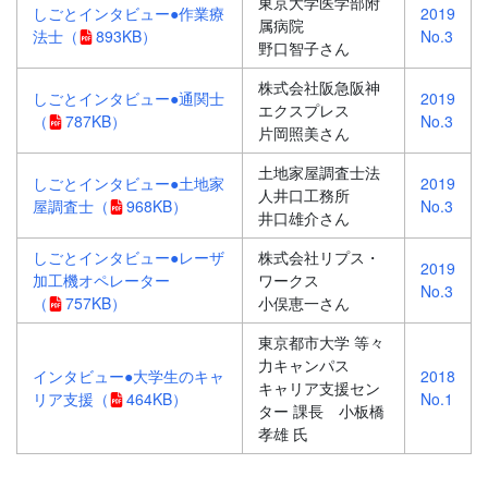
東京大学医学部附
しごとインタビュー●作業療
2019
属病院
法士
（
893KB）
No.3
野口智子さん
株式会社阪急阪神
しごとインタビュー●通関士
2019
エクスプレス
（
787KB）
No.3
片岡照美さん
土地家屋調査士法
しごとインタビュー●土地家
2019
人井口工務所
屋調査士
（
968KB）
No.3
井口雄介さん
しごとインタビュー●レーザ
株式会社リプス・
2019
加工機オペレーター
ワークス
No.3
（
757KB）
小俣恵一さん
東京都市大学 等々
力キャンパス
インタビュー●大学生のキャ
2018
キャリア支援セン
リア支援
（
464KB）
No.1
ター 課長 小板橋
孝雄 氏