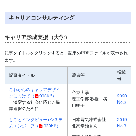
キャリアコンサルティング
キャリア形成支援（大学）
記事タイトルをクリックすると、記事のPDFファイルが表示され
ます。
掲載
記事タイトル
著者等
号
これからのキャリアデザイ
帝京大学
ンに向けて
（
906KB）
2020
理工学部 教授 横
―激変する社会に応じた職
No.2
山明子
業選択のために―
しごとインタビュー●システ
日本電気株式会社
2019
ムエンジニア
（
939KB）
側高幸治さん
No.3