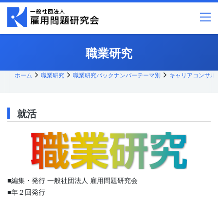
メ
イ
ン
コ
ン
テ
職業研究
ン
ツ
へ
ス
ホーム
職業研究
職業研究バックナンバーテーマ別
キャリアコンサル
キッ
プ
就活
■編集・発行 一般社団法人 雇用問題研究会
■年２回発行