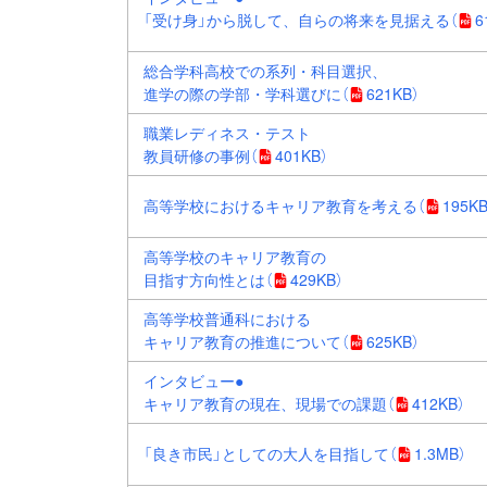
「受け身」から脱して、自らの将来を見据える
（
6
総合学科高校での系列・科目選択、
進学の際の学部・学科選びに
（
621KB）
職業レディネス・テスト
教員研修の事例
（
401KB）
高等学校におけるキャリア教育を考える
（
195KB
高等学校のキャリア教育の
目指す方向性とは
（
429KB）
高等学校普通科における
キャリア教育の推進について
（
625KB）
インタビュー●
キャリア教育の現在、現場での課題
（
412KB）
「良き市民」としての大人を目指して
（
1.3MB）