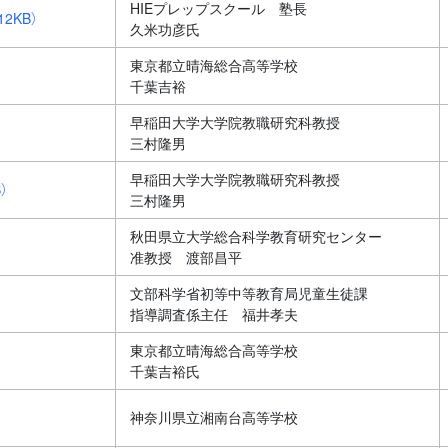
HIEプレップスクール 塾長
12KB）
久米功彦氏
東京都立晴海総合高等学校
千葉吉裕
早稲田大学大学院教職研究科教授
三村隆男
早稲田大学大学院教職研究科教授
）
三村隆男
秋田県立大学総合科学教育研究センター
准教授 渡部昌平
文部科学省初等中等教育局児童生徒課
指導調査係主任 福井孝夫
東京都立晴海総合高等学校
千葉吉裕氏
神奈川県立湘南台高等学校