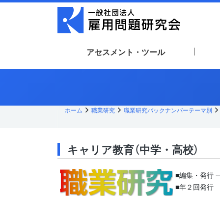
メ
イ
ン
コ
ン
テ
アセスメント・ツール
ン
ツ
へ
ス
キッ
プ
ホーム
職業研究
職業研究バックナンバーテーマ別
キャリア教育（中学・高校）
■編集・発行 
■年２回発行