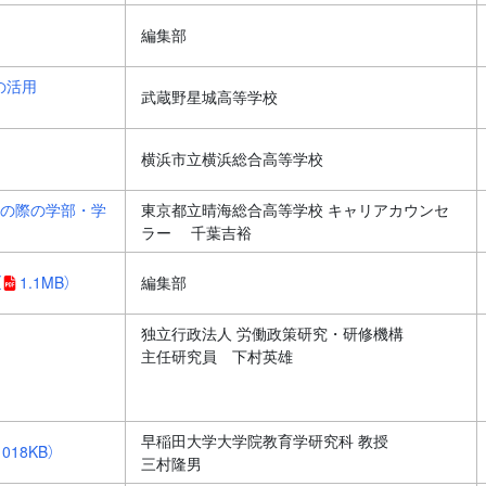
編集部
の活用
武蔵野星城高等学校
横浜市立横浜総合高等学校
学の際の学部・学
東京都立晴海総合高等学校 キャリアカウンセ
ラー 千葉吉裕
（
1.1MB）
編集部
独立行政法人 労働政策研究・研修機構
主任研究員 下村英雄
早稲田大学大学院教育学研究科 教授
1018KB）
三村隆男