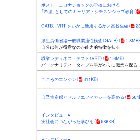
ポスト・コロナショックの学校における
「希望」としてのキャリア・シチズンシップ教育
（
GATB、VRT をいかに活用するか／高校生編
（
2
厚生労働省編一般職業適性検査（GATB）
（
1.3MB
自分は何が得意なのか能力的特徴を知る
職業レディネス・テスト（VRT）
（
1.6MB）
パーソナリティ・タイプを手がかりに職業を探る
こころのエンジン
（
811KB）
自己肯定感とセルフエフィカシーを高める
（
584
インタビュー●
実社会につながった学びを
（
586KB）
インタビュー●