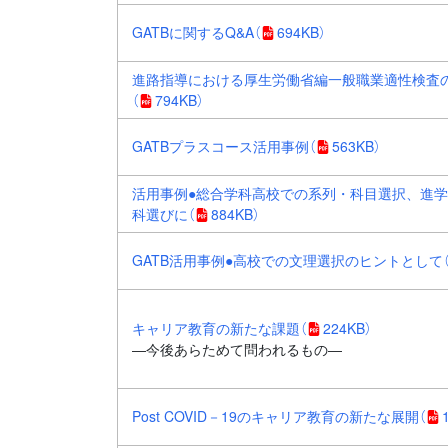
GATBに関するQ&A
（
694KB）
進路指導における厚生労働省編一般職業適性検査
（
794KB）
GATBプラスコース活用事例
（
563KB）
活用事例●総合学科高校での系列・科目選択、進
科選びに
（
884KB）
GATB活用事例●高校での文理選択のヒントとして
キャリア教育の新たな課題
（
224KB）
―今後あらためて問われるもの―
Post COVID－19のキャリア教育の新たな展開
（