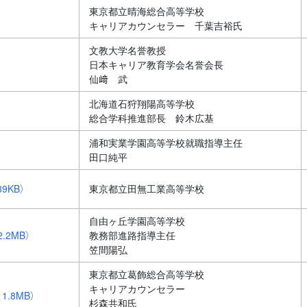
東京都立晴海総合高等学校
キャリアカウンセラー 千葉吉裕氏
文教大学名誉教授
日本キャリア教育学会名誉会長
仙﨑 武
北海道石狩翔陽高等学校
総合学科推進部長 鈴木広基
浦和実業学園高等学校就職指導主任
田口純平
39KB）
東京都立田無工業高等学校
自由ヶ丘学園高等学校
2.2MB）
教務部進路指導主任
笠間陽弘
東京都立葛飾総合高等学校
キャリアカウンセラー
1.8MB）
杉森共和氏