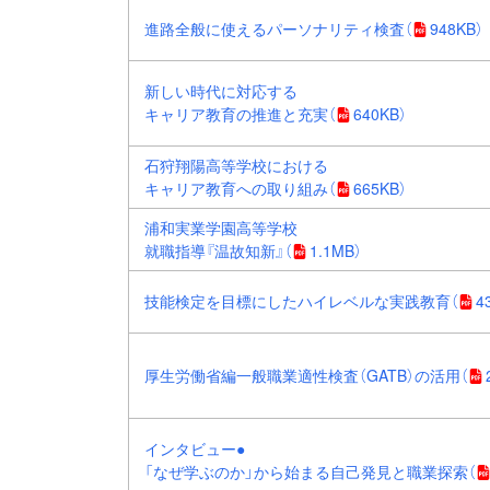
進路全般に使えるパーソナリティ検査
（
948KB）
新しい時代に対応する
キャリア教育の推進と充実
（
640KB）
石狩翔陽高等学校における
キャリア教育への取り組み
（
665KB）
浦和実業学園高等学校
就職指導『温故知新』
（
1.1MB）
技能検定を目標にしたハイレベルな実践教育
（
4
厚生労働省編一般職業適性検査（GATB）の活用
（
インタビュー●
「なぜ学ぶのか」から始まる自己発見と職業探索
（