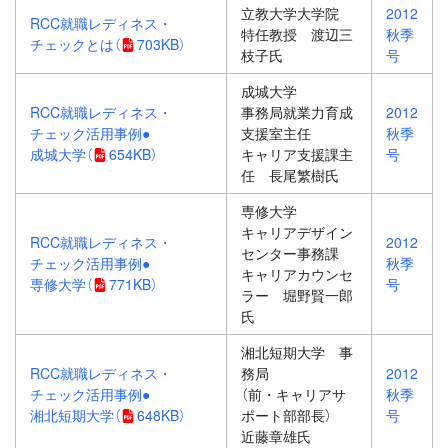
立教大学大学院
2012
RCC就職レディネス・
特任教授 渡辺三
秋季
チェックとは
（
703KB）
枝子氏
号
成城大学
RCC就職レディネス・
事務局就業力育成
2012
チェック活用事例●
支援室主任
秋季
成城大学
（
654KB）
キャリア支援課主
号
任 長尾繁樹氏
専修大学
キャリアデザイン
RCC就職レディネス・
2012
センター事務課
チェック活用事例●
秋季
キャリアカウンセ
専修大学
（
771KB）
号
ラー 堀野賢一郎
氏
湘北短期大学 事
RCC就職レディネス・
務局
2012
チェック活用事例●
（前・キャリアサ
秋季
湘北短期大学
（
648KB）
ポート部部長）
号
近藤章雄氏