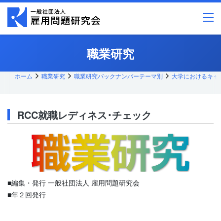
メ
イ
ン
コ
ン
テ
職業研究
ン
ツ
へ
ス
ホーム
職業研究
職業研究バックナンバーテーマ別
大学におけるキャ
キッ
プ
RCC就職レディネス･チェック
■編集・発行 一般社団法人 雇用問題研究会
■年２回発行