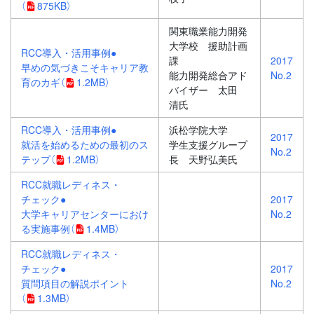
（
875KB）
関東職業能力開発
大学校 援助計画
RCC導入・活用事例●
課
2017
早めの気づきこそキャリア教
能力開発総合アド
No.2
育のカギ
（
1.2MB）
バイザー 太田
清氏
RCC導入・活用事例●
浜松学院大学
2017
就活を始めるための最初のス
学生支援グループ
No.2
テップ
（
1.2MB）
長 天野弘美氏
RCC就職レディネス・
チェック●
2017
大学キャリアセンターにおけ
No.2
る実施事例
（
1.4MB）
RCC就職レディネス・
チェック●
2017
質問項目の解説ポイント
No.2
（
1.3MB）