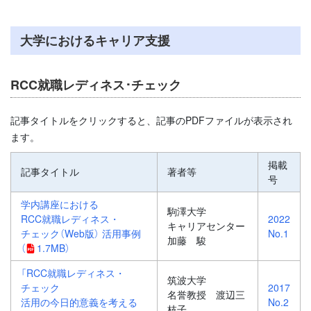
大学におけるキャリア支援
RCC就職レディネス･チェック
記事タイトルをクリックすると、記事のPDFファイルが表示され
ます。
掲載
記事タイトル
著者等
号
学内講座における
駒澤大学
RCC就職レディネス・
2022
キャリアセンター
チェック（Web版） 活用事例
No.1
加藤 駿
（
1.7MB）
「RCC就職レディネス・
筑波大学
チェック
2017
名誉教授 渡辺三
活用の今日的意義を考える
No.2
枝子