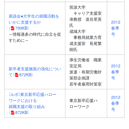
筑波大学
キャリア支援室
座談会●大学生の就職活動を
准教授 道谷里英
いかに支援するか
2012
氏
（
799KB）
春季
成城大学
～情報過多の時代に自立を促
号
事務局就業力育
すために～
成支援室 長尾繁
樹氏
厚生労働省 職業
安定局
2012
新卒者支援施策の強化につい
派遣・有期労働対
春季
て
（
872KB）
策部企画課
号
若年者雇用対策室
〔ルポ〕東京新卒応援ハロー
2012
ワークにおける
東京新卒応援ハ
春季
就職支援の取り組み
ローワーク
号
（
872KB）