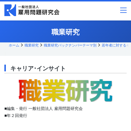
メ
イ
ン
コ
ン
テ
職業研究
ン
ツ
へ
ス
ホーム
職業研究
職業研究バックナンバーテーマ別
若年者に対するキ
キッ
プ
キャリア･インサイト
■編集・発行 一般社団法人 雇用問題研究会
■年２回発行