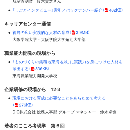
航空管制官 鈴木貴之さん
「しごとインタビュー」索引／バックナンバー紹介
（
462KB）
キャリアセンター通信
視野の広い実践的な人材の育成
（
3.9MB）
大阪学院大学・大阪学院大学短期大学部
職業能力開発の現場から
「ものづくりの集積地東海地域」に実践力を身につけた人材を
輩出する
（
836KB）
東海職業能力開発大学校
企業研修の現場から 12-3
現場における育成に必要なことをあらためて考える
（
276KB）
DIC株式会社 総務人事部 グループ マネジャー 鈴木卓也
若者のこころ考現学 第６回