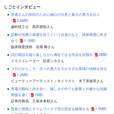
しごとインタビュー
患者さんの笑顔のために細心の注意と最大の努力を払う
（
2.6MB）
歯科技工士 島田朋拓さん
診断や治療の基礎を担うという自覚のもと、検体検査に向き
合う
（
1.1MB）
臨床検査技師 迫屋 舞さん
試行錯誤を繰り返しながら満足できる作品を目指す
（
3MB）
イラストレーター 松原シホさん
プロだからこそ、日々の努力を欠かさずお客様の信頼を得る
（
1.2MB）
ビューティーアーティスト／ネイリスト 木下美穂里さん
市場の動向と向き合い、厳しさの中でも顧客との確かな信頼
関係を築く
（
1MB）
証券外務員 久保未来耶さん
技術と情熱とチームワークで空の安全を確保する
（
1.5MB）