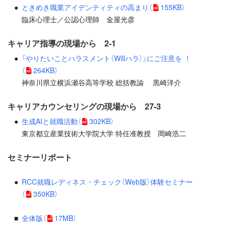
ときめき職業アイデンティティの高まり
（
155KB）
臨床心理士／公認心理師 金屋光彦
キャリア指導の現場から 2-1
「やりたいことハラスメント（Willハラ）」にご注意を ！
（
264KB）
神奈川県立横浜瀬谷高等学校 総括教諭 黒崎洋介
キャリアカウンセリングの現場から 27-3
生成AIと就職活動
（
302KB）
東京都立産業技術大学院大学 特任准教授 岡崎浩二
セミナーリポート
RCC就職レディネス・チェック（Web版）体験セミナー
（
350KB）
全体版
（
17MB）