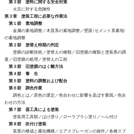
第３節 塗料に関する安全対策
火災に対する危険性
第３章 塗装工程に必要な作業法
第１節 素地調整
金属の素地調整／木質系の素地調整／壁面（セメント系素地）
の素地調整
第２節 塗替え時期の判定
塗膜の診断技術／塗替えの種類／旧塗膜の種類と塗装系の調
査／旧塗膜の処理／塗替えの工程
第３節 旧塗膜のはく離方法
第４節 養 生
第５節 塗料の調整および配合
第６節 調色作業
調色とは／原色の選定／色合わせに影響を及ぼす要因／色合
わせの方法
第７節 器工具による塗装
塗装用工具類／はけ塗り／ローラブラシ塗り／へら付け
第８節 吹付け塗装
装置の構成と霧化機構／エアスプレーガンの操作／各種スプ