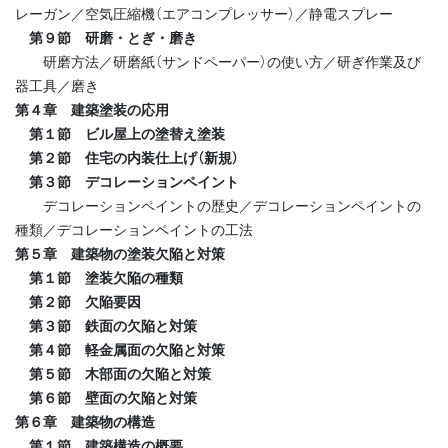
レーガン／空気圧縮機（エアコンプレッサー）／静電スプレー
第９節 研磨・とぎ・磨き
研磨方法／研磨紙（サンドペーパー）の使い方／研ぎ作業及び
器工具／磨き
第４章 建築塗装の応用
第１節 ビル屋上の塗替え塗装
第２節 住宅の内装仕上げ（新規）
第３節 デコレーションペイント
デコレーションペイントの歴史／デコレーションペイントの
種類／デコレーションペイントの工法
第５章 建築物の塗装欠陥と対策
第１節 塗装欠陥の種類
第２節 欠陥要因
第３節 鉄面の欠陥と対策
第４節 軽金属面の欠陥と対策
第５節 木部面の欠陥と対策
第６節 壁面の欠陥と対策
第６章 建築物の構造
第１節 建築構造の概要