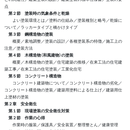
点
第２節 塗装時の気象条件と乾燥
よい塗装環境とは／塗料の仕組み／塗装種別と略号／乾燥に
ついて／ラッカータイプと橋かけタイプ
第３節 鋼構造物の塗装
概要／素地調整／塗装の設計／各種塗装系の特徴／施工上の
注意／塗装方法
第４節 木構造物（和風建物）の塗装
概要／木構造物の塗装／住宅建築の推移／在来工法の住宅建
築工事／在来工法の住宅塗装／工業化住宅
第５節 コンクリート構造物
コンクリート建築物について／コンクリート構造物の劣化／
コンクリート構造物の塗装／建築用塗料による仕上げ／建築用仕
上塗材の塗装
第２章 安全衛生
第１節 現場塗装の安全衛生対策
第２節 作業の心得
作業時の服装／保護具／安全装置／整理整とん／健康管理