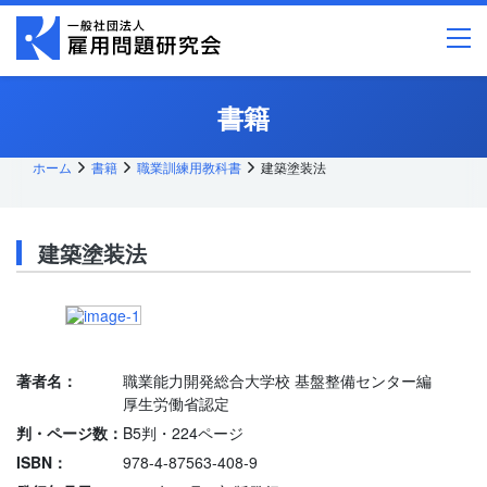
メ
イ
ン
コ
ン
テ
書籍
ン
ツ
へ
ス
ホーム
書籍
職業訓練用教科書
建築塗装法
キッ
プ
建築塗装法
著者名：
職業能力開発総合大学校 基盤整備センター編
厚生労働省認定
判・ページ数：
B5判・224ページ
ISBN：
978-4-87563-408-9