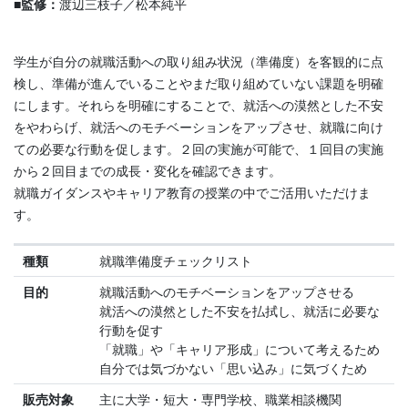
■監修：
渡辺三枝子／松本純平
学生が自分の就職活動への取り組み状況（準備度）を客観的に点
検し、準備が進んでいることやまだ取り組めていない課題を明確
にします。それらを明確にすることで、就活への漠然とした不安
をやわらげ、就活へのモチベーションをアップさせ、就職に向け
ての必要な行動を促します。２回の実施が可能で、１回目の実施
から２回目までの成長・変化を確認できます。
就職ガイダンスやキャリア教育の授業の中でご活用いただけま
す。
種類
就職準備度チェックリスト
目的
就職活動へのモチベーションをアップさせる
就活への漠然とした不安を払拭し、就活に必要な
行動を促す
「就職」や「キャリア形成」について考えるため
自分では気づかない「思い込み」に気づくため
販売対象
主に大学・短大・専門学校、職業相談機関