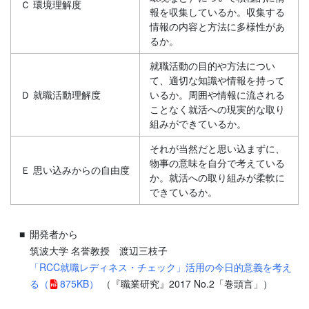
Ｃ 環境理解度
報を収集しているか。収集する
情報の内容と方法に多様性があ
るか。
就職活動の目的や方法につい
て、適切な知識や情報を持って
Ｄ 就職活動理解度
いるか。周囲や情報に流される
ことなく就活への現実的な取り
組みができているか。
それが当然だと思い込まずに、
物事の意味を自分で考えている
Ｅ 思い込みからの自由度
か。就活への取り組みが柔軟に
できているか。
開発者から
筑波大学 名誉教授 渡辺三枝子
「RCC就職レディネス・チェック」活用の今日的意義を考え
る
（
875KB）
（『職業研究』2017 No.2「巻頭言」）